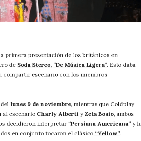
a primera presentación de los británicos en
tero de
Soda Stereo
,
“De Música Ligera”
. Esto daba
ía compartir escenario con los miembros
 del
lunes 9 de noviembre
, mientras que Coldplay
n al escenario
Charly Alberti
y
Zeta Bosio
, ambos
os decidieron interpretar
“Persiana Americana”
y l
dos en conjunto tocaron el clásico
“Yellow”
.