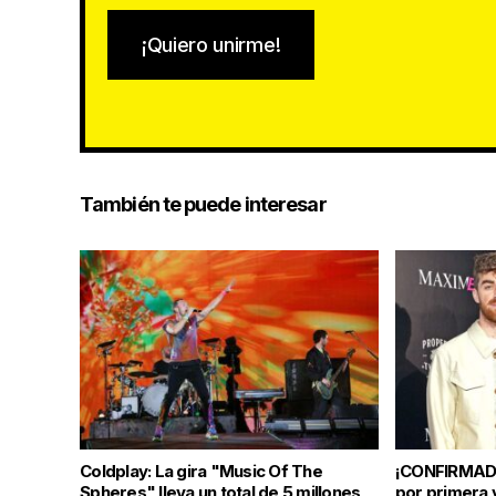
¡Quiero unirme!
También te puede interesar
Coldplay: La gira "Music Of The
¡CONFIRMAD
Spheres" lleva un total de 5 millones
por primera 