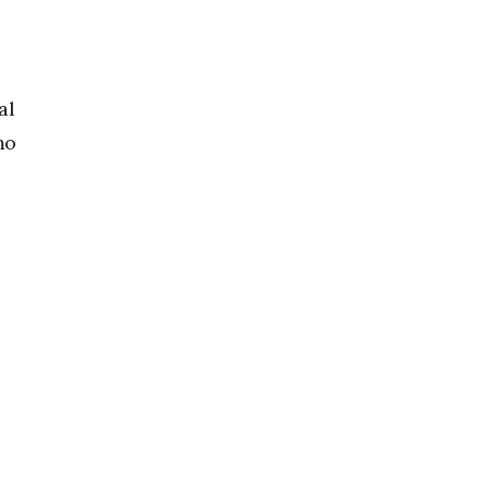
al
mo