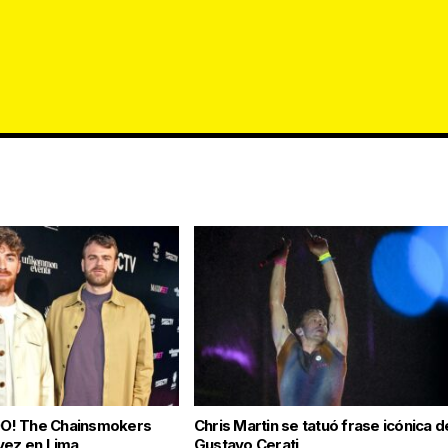
O! The Chainsmokers
Chris Martin se tatuó frase icónica d
vez en Lima
Gustavo Cerati