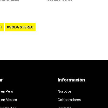
I
SODA STEREO
ar
Información
 en Perú
Nosotros
s en México
Colaboradores