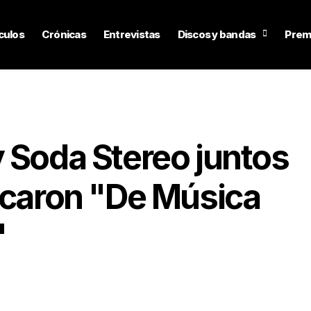
culos
Crónicas
Entrevistas
Discos y bandas
Prem
 Soda Stereo juntos
ocaron "De Música
"