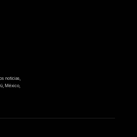
s noticias,
rú, México,