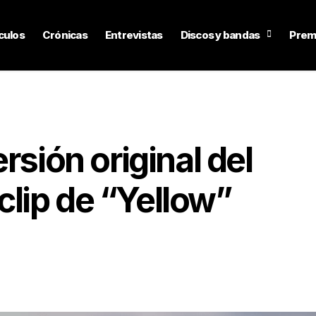
culos
Crónicas
Entrevistas
Discos y bandas
Prem
rsión original del
lip de “Yellow”