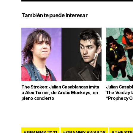
También te puede interesar
The Strokes: Julian Casablancas imita
Julian Casab
a Alex Turner, de Arctic Monkeys, en
The Voidz y 
pleno concierto
“Prophecy O
GRAMMY 2021
GRAMMY AWARDS
THE ST