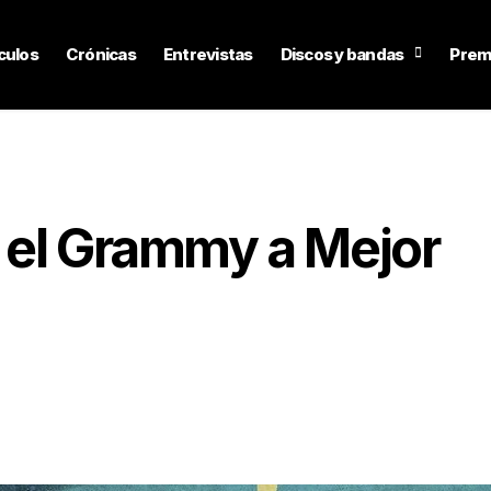
culos
Crónicas
Entrevistas
Discos y bandas
Prem
 el Grammy a Mejor