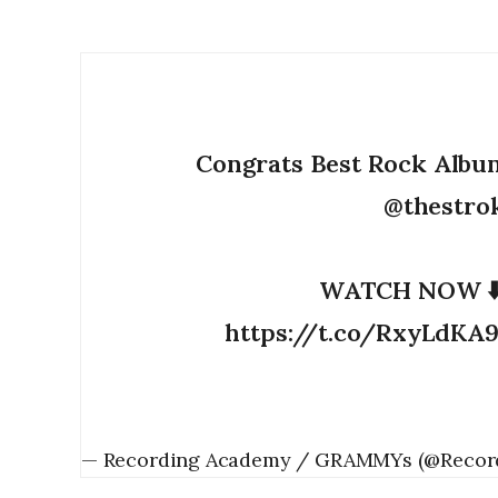
Congrats Best Rock Alb
@thestro
WATCH NOW ⬇️
https://t.co/RxyLdKA
— Recording Academy / GRAMMYs (@Recor