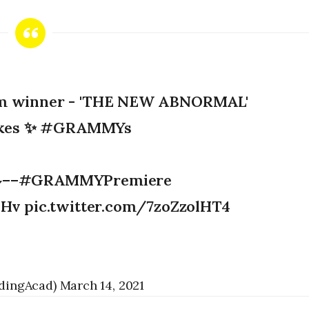
um winner - 'THE NEW ABNORMAL'
kes
✨
#GRAMMYs
––
#GRAMMYPremiere
9Hv
pic.twitter.com/7zoZzolHT4
dingAcad)
March 14, 2021