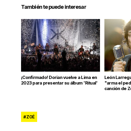
También te puede interesar
¡Confirmado! Dorian vuelve a Lima en
León Larregu
2023 para presentar su álbum 'Ritual'
"arma el ped
canción de 
ZOÉ