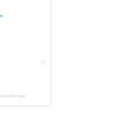
am
@verafarmiga)