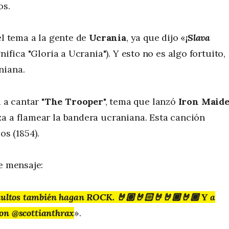
os.
el tema a la gente de
Ucrania
, ya que dijo «
¡Slava
nifica "Gloria a Ucrania"). Y esto no es algo fortuito,
niana.
a cantar "
The Trooper
", tema que lanzó
Iron Maid
a a flamear la bandera ucraniana. Esta canción
os (1854).
e mensaje:
dultos también hagan ROCK
. 🤘🏽🤘🏻🤘🤘🏿🤘🏾 Y a
con @scottianthrax
».