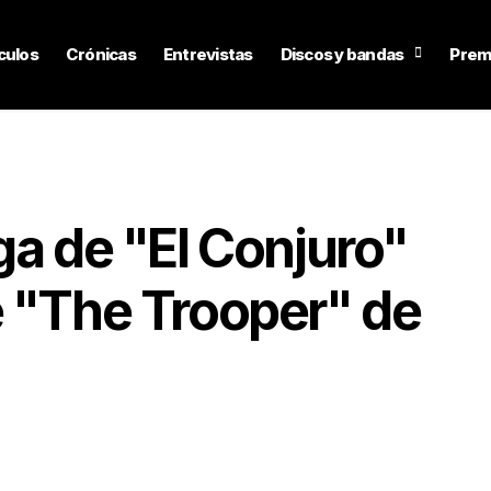
culos
Crónicas
Entrevistas
Discos y bandas
Prem
ga de "El Conjuro"
e "The Trooper" de