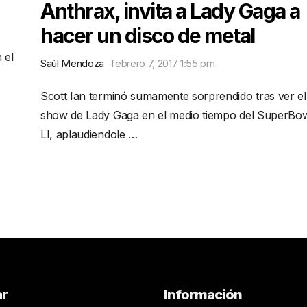
Anthrax, invita a Lady Gaga a
hacer un disco de metal
 el
Saúl Mendoza
febrero 7, 2017 1:55 pm
Scott Ian terminó sumamente sorprendido tras ver el
show de Lady Gaga en el medio tiempo del SuperBo
LI, aplaudiendole …
ar
Información