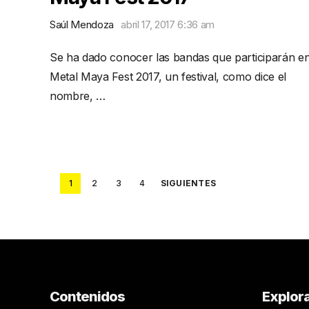
Saúl Mendoza
abril 17, 2017 6:36 am
Se ha dado conocer las bandas que participarán en
Metal Maya Fest 2017, un festival, como dice el
nombre, …
Posts
1
2
3
4
SIGUIENTES
pagination
Contenidos
Explor