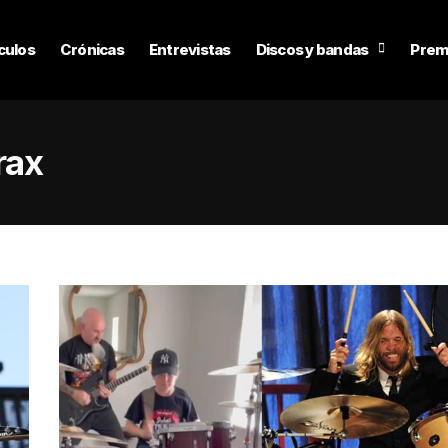
culos
Crónicas
Entrevistas
Discos y bandas
Prem
rax