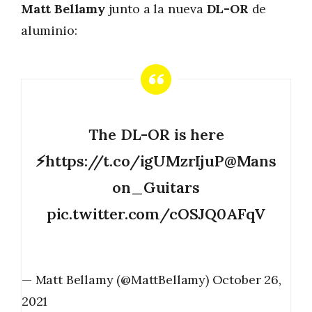
Matt Bellamy
junto a la nueva
DL-OR
de
aluminio:
The DL-OR is here
⚡
https://t.co/igUMzrIjuP
@Mans
on_Guitars
pic.twitter.com/cOSJQ0AFqV
— Matt Bellamy (@MattBellamy)
October 26,
2021