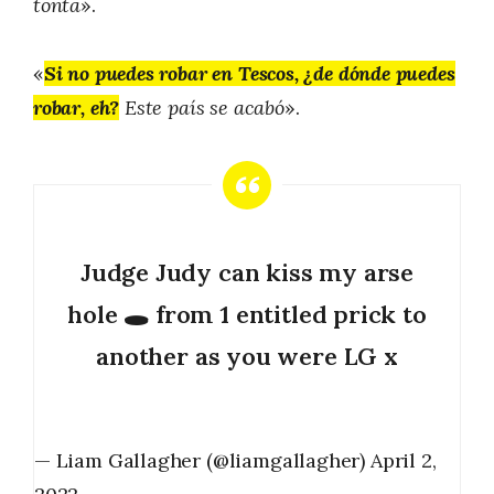
tonta
».
«
Si no puedes robar en Tescos, ¿de dónde puedes
robar, eh?
Este país se acabó
».
Judge Judy can kiss my arse
hole 🕳 from 1 entitled prick to
another as you were LG x
— Liam Gallagher (@liamgallagher)
April 2,