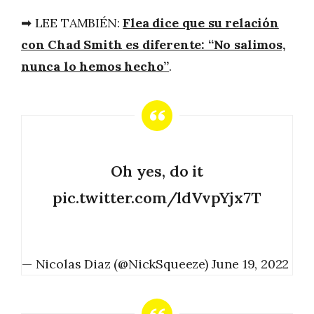
➡ LEE TAMBIÉN:
Flea dice que su relación
con Chad Smith es diferente: “No salimos,
nunca lo hemos hecho”
.
Oh yes, do it
pic.twitter.com/ldVvpYjx7T
— Nicolas Diaz (@NickSqueeze)
June 19, 2022