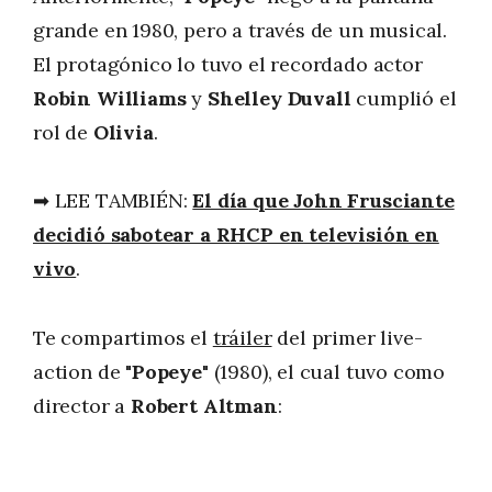
grande en 1980, pero a través de un musical.
El protagónico lo tuvo el recordado actor
Robin Williams
y
Shelley Duvall
cumplió el
rol de
Olivia
.
➡ LEE TAMBIÉN:
El día que John Frusciante
decidió sabotear a RHCP en televisión en
vivo
.
Te compartimos el
tráiler
del primer live-
action de "
Popeye
" (1980), el cual tuvo como
director a
Robert Altman
: