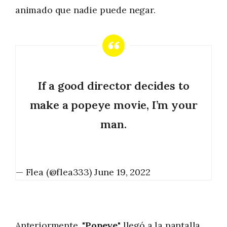
animado que nadie puede negar.
If a good director decides to
make a popeye movie, I’m your
man.
— Flea (@flea333)
June 19, 2022
Anteriormente, "
Popeye
" llegó a la pantalla