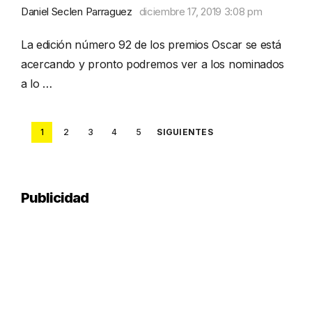
Daniel Seclen Parraguez
diciembre 17, 2019 3:08 pm
La edición número 92 de los premios Oscar se está
acercando y pronto podremos ver a los nominados
a lo …
Posts
1
2
3
4
5
SIGUIENTES
pagination
Publicidad