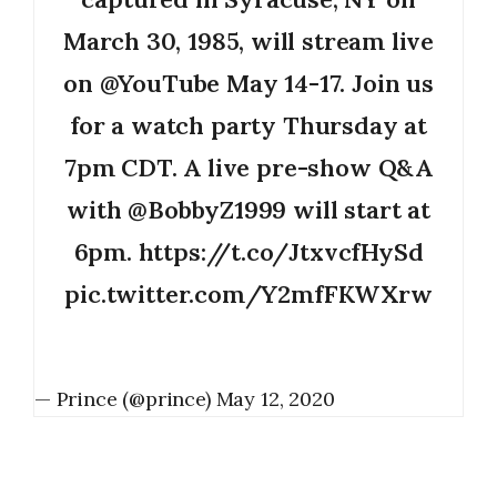
March 30, 1985, will stream live
on
@YouTube
May 14-17. Join us
for a watch party Thursday at
7pm CDT. A live pre-show Q&A
with
@BobbyZ1999
will start at
6pm.
https://t.co/JtxvcfHySd
pic.twitter.com/Y2mfFKWXrw
— Prince (@prince)
May 12, 2020