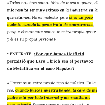
«
Todos nosotros somos hijos de nuestro padre,
el
mío resulta ser muy exitoso en la industria en la
que estamos
. No es molesto, pero
sí es un poco
molesto cuando la gente trata de compararnos
,
porque obviamente somos nuestra propia gente
y él es su propia persona
».
• ENTÉRATE:
¿Por qué James Hetfield
permitió que Lars Ulrich sea el portavoz
de Metallica en el caso Napster?
«
Hacemos nuestro propio tipo de música. En la
red,
cuando buscas nuestra banda, la cara de mi
padre está por todo Internet y me resulta un
poco extraño
. Somos nuestra propia gente y