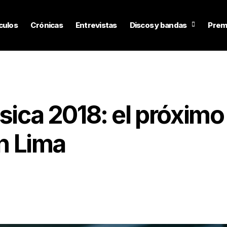
culos
Crónicas
Entrevistas
Discos y bandas
Prem
úsica 2018: el próximo
en Lima