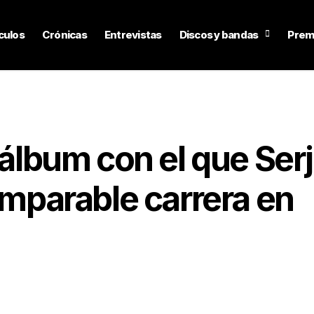
culos
Crónicas
Entrevistas
Discos y bandas
Prem
 álbum con el que Serj
 imparable carrera en