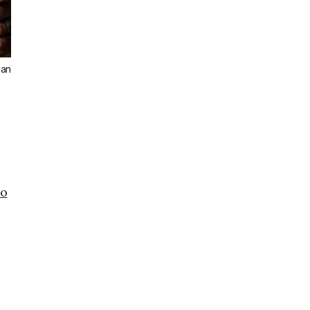
ian
co