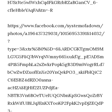
H7SrJte5wlWxhCqdFkGRzbRZaBGanCV_6-
cfleHbIeYAqFA&tn=-R
https://www.facebook.com/systemofadown/
photos/a.196437329031/10156953391814032/
?
type=3&xts%5B0%5D=68.ARDCGKTgmOM9M
LG7G5F8Q7bWrqNVmny665xukf7g_pE7ADSm
4P185FmphLa2sZwkrPopk5gB3D9mWogrRLd7
bCwZwDZuofEnXe20YnQekPO3_skiFblQiC2
C6ESBZ4dRZO0asna-
acHZA8EjH1f2ZUZPdjEa-
NBTB3Vn6BOeTUelUQGNbnKpSGwsQoZrBY
RxkWifUIBLJqJEnKXTooKP2FpkK2vpDjZEQdP
3-