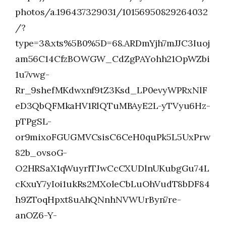
photos/a.196437329031/10156950829264032
/?
type=3&xts%5B0%5D=68.ARDmYjh7mJJC3Iuoj
am56C14CfzBOWGW_CdZgPAYohh21OpWZbi
1u7vwg-
Rr_9shefMKdwxnf9tZ3Ksd_LP0evyWPRxNlF
eD3QbQFMkaHV1RlQTuMBAyE2L-yTVyu6Hz-
pTPgSL-
or9mixoFGUGMVCsisC6CeH0quPk5L5UxPrw
82b_ovsoG-
O2HRSaX1qWuyrITJwCcCXUDlnUKubgGu74L
cKxuY7yIoi1ukRs2MXoleCbLuOhVudT8bDF84
h9ZToqHpxt8uAhQNnhNVWUrByn7re-
anOZ6-Y-