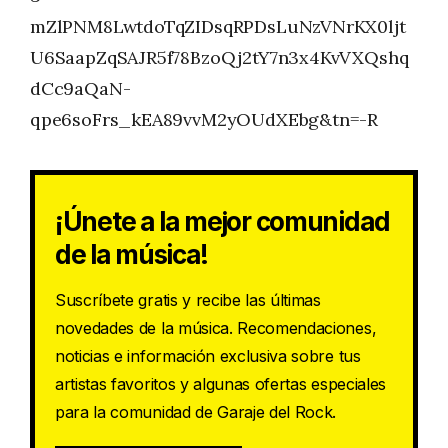
mZlPNM8LwtdoTqZIDsqRPDsLuNzVNrKX0ljt
U6SaapZqSAJR5f78BzoQj2tY7n3x4KvVXQshq
dCc9aQaN-
qpe6soFrs_kEA89vvM2yOUdXEbg&tn=-R
¡Únete a la mejor comunidad
de la música!
Suscríbete gratis y recibe las últimas
novedades de la música. Recomendaciones,
noticias e información exclusiva sobre tus
artistas favoritos y algunas ofertas especiales
para la comunidad de Garaje del Rock.