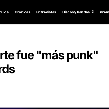
culos
Crónicas
Entrevistas
Discos y bandas
Prem
rte fue "más punk"
rds