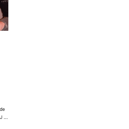
 de
 J …