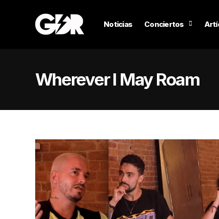
Noticias
Conciertos
Artí
Wherever I May Roam