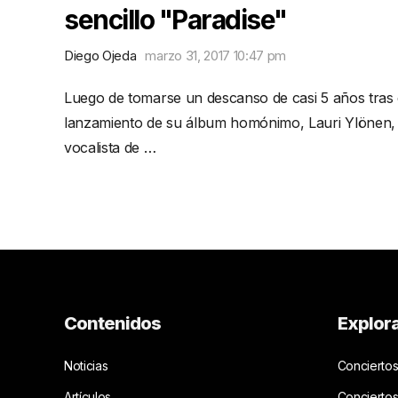
sencillo "Paradise"
Diego Ojeda
marzo 31, 2017 10:47 pm
Luego de tomarse un descanso de casi 5 años tras 
lanzamiento de su álbum homónimo, Lauri Ylönen,
vocalista de …
Contenidos
Explor
Noticias
Conciertos
Artículos
Concierto