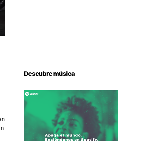
Descubre música
en
ón