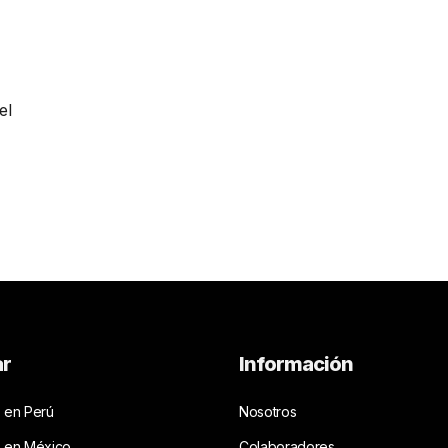
el
ar
Información
 en Perú
Nosotros
s en México
Colaboradores