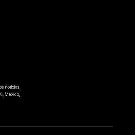
s noticias,
rú, México,