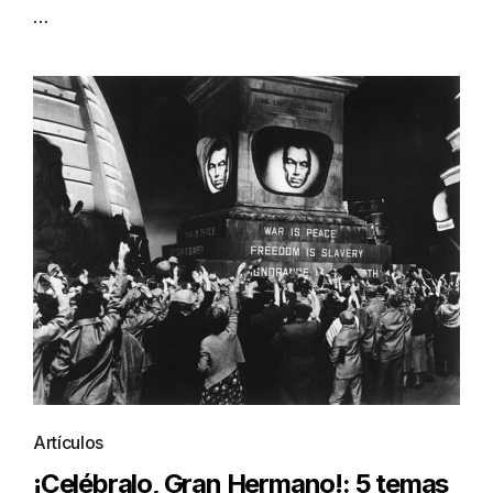
…
Artículos
¡Celébralo, Gran Hermano!: 5 temas