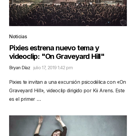
Noticias
Pixies estrena nuevo tema y
videoclip: "On Graveyard Hill"
Bryan Díaz
julio 17, 2019 1:42 pm
Pixies te invitan a una excursión psicodélica con «On
Graveyard Hill», videoclip dirigido por Kii Arens. Este
es el primer …