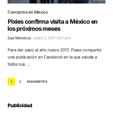
Conciertos en México
Pixies confirma visita a México en
los próximos meses
Saúl Mendoza
enero 2, 2017 4:57 pm
Para dar paso al año nuevo 2017, Pixies compartió
una publicación en Facebook en la que saluda a
todos sus …
Posts
1
2
SIGUIENTES
pagination
Publicidad