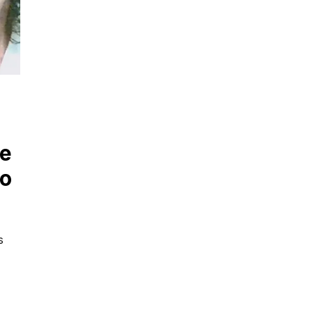
ue
do
s