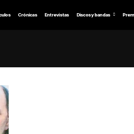
culos
Crónicas
Entrevistas
Discos y bandas
Prem