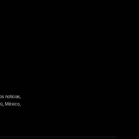
s noticias,
rú, México,