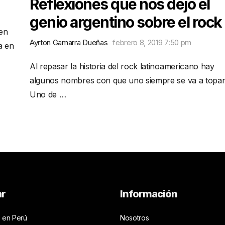
Reflexiones que nos dejó el
genio argentino sobre el rock
 en
Ayrton Gamarra Dueñas
febrero 8, 2019 7:50 pm
a en
Al repasar la historia del rock latinoamericano hay
algunos nombres con que uno siempre se va a topar
Uno de …
ar
Información
 en Perú
Nosotros