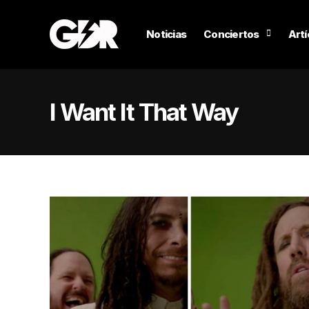
Noticias
Conciertos
Artí
I Want It That Way