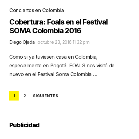
Conciertos en Colombia
Cobertura: Foals en el Festival
SOMA Colombia 2016
Diego Ojeda
octubre 23, 2016 11:32 pm
Como si ya tuviesen casa en Colombia,
especialmente en Bogotá, FOALS nos visitó de
nuevo en el Festival Soma Colombia …
Posts
1
2
SIGUIENTES
pagination
Publicidad