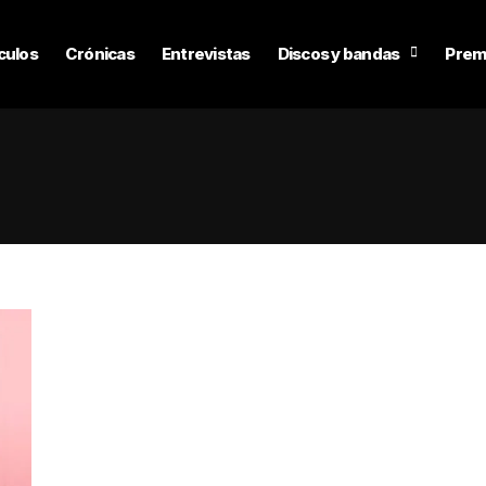
culos
Crónicas
Entrevistas
Discos y bandas
Prem