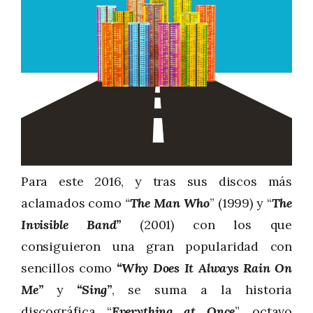
Para este 2016, y tras sus discos más
aclamados como
“
The Man Who
” (1999) y “
The
Invisible Band”
(2001) con los que
consiguieron una gran popularidad con
sencillos como
“Why Does It Always Rain On
Me”
y
“Sing”
, se suma a la historia
discográfica “
Everything at Once
”, octavo