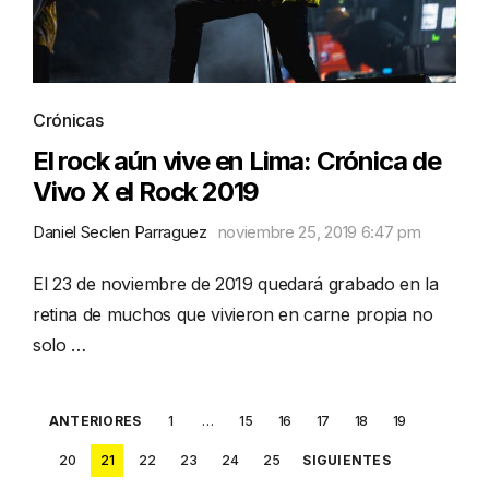
Crónicas
El rock aún vive en Lima: Crónica de
Vivo X el Rock 2019
Daniel Seclen Parraguez
noviembre 25, 2019 6:47 pm
El 23 de noviembre de 2019 quedará grabado en la
retina de muchos que vivieron en carne propia no
solo …
Posts
ANTERIORES
1
…
15
16
17
18
19
pagination
20
21
22
23
24
25
SIGUIENTES