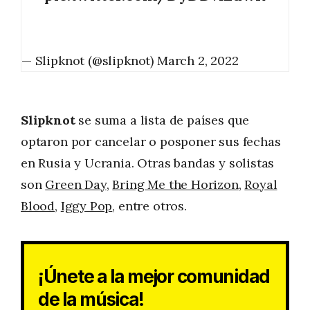
— Slipknot (@slipknot)
March 2, 2022
Slipknot
se suma a lista de países que
optaron por cancelar o posponer sus fechas
en Rusia y Ucrania. Otras bandas y solistas
son
Green Day
,
Bring Me the Horizon
,
Royal
Blood
,
Iggy Pop
, entre otros.
¡Únete a la mejor comunidad
de la música!