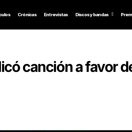
culos
Crónicas
Entrevistas
Discos y bandas
Prem
có canción a favor d