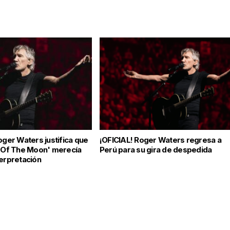
oger Waters justifica que
¡OFICIAL! Roger Waters regresa a
e Of The Moon' merecía
Perú para su gira de despedida
terpretación