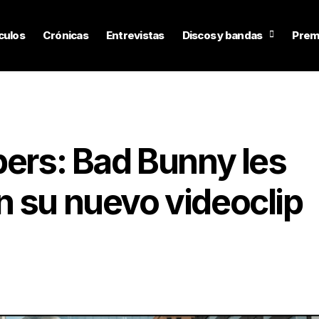
culos
Crónicas
Entrevistas
Discos y bandas
Prem
pers: Bad Bunny les
n su nuevo videoclip