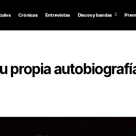
culos
Crónicas
Entrevistas
Discos y bandas
Prem
u propia autobiografí