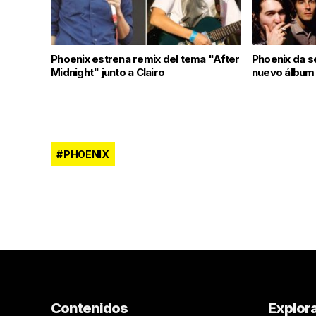
Phoenix estrena remix del tema "After
Phoenix da se
Midnight" junto a Clairo
nuevo álbum 
PHOENIX
Contenidos
Explor