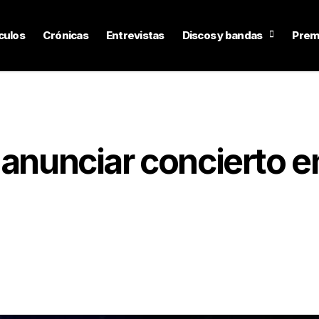
culos
Crónicas
Entrevistas
Discos y bandas
Prem
 anunciar concierto e