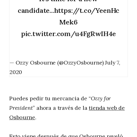
candidate...
https://t.co/YeenHc
Mek6
pic.twitter.com/u4FgRwIH4e
— Ozzy Osbourne (@OzzyOsbourne)
July 7,
2020
Puedes pedir tu mercancia de “
Ozzy for
President
” ahora a través de la
tienda web de
Osbourne
.
Esto viene después de que Osbourne reveló