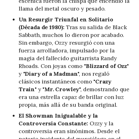
escénica fueron la chispa que encendió la
llama del metal oscuro y pesado.
Un Resurgir Triunfal en Solitario
(Década de 1980):
Tras su salida de Black
Sabbath, muchos lo dieron por acabado.
Sin embargo, Ozzy resurgió con una
fuerza arrolladora, impulsado por la
magia del fallecido guitarrista Randy
Rhoads. Con joyas como "
Blizzard of Ozz
"
y "
Diary of a Madman
", nos regaló
clásicos instantáneos como "
Crazy
Train
" y "
Mr. Crowley
", demostrando que
era una estrella capaz de brillar con luz
propia, más allá de su banda original.
El Showman Inigualable y la
Controversia Constante:
Ozzy y la
controversia eran sinónimos. Desde el
notorio incidente del murciélago en el