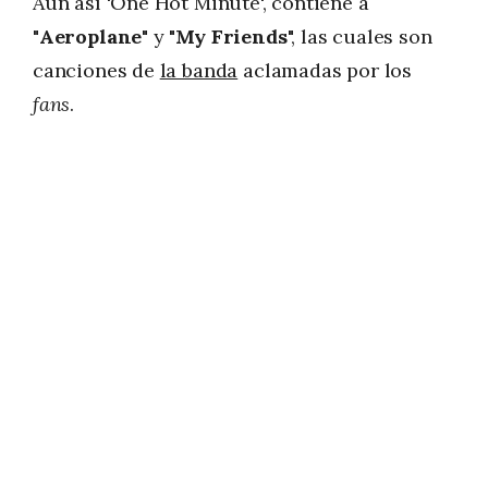
Aun así 'One Hot Minute', contiene a
"
Aeroplane
" y "
My Friends
", las cuales son
canciones de
la banda
aclamadas por los
fans
.