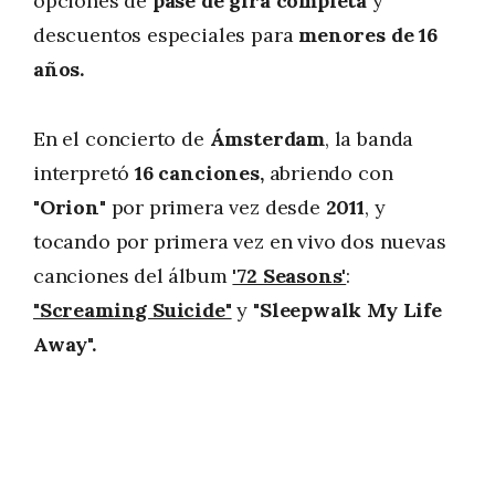
opciones de
pase de gira completa
y
descuentos especiales para
menores de 16
años.
En el concierto de
Ámsterdam
, la banda
interpretó
16 canciones,
abriendo con
"Orion"
por primera vez desde
2011
, y
tocando por primera vez en vivo dos nuevas
canciones del álbum
'72 Seasons'
:
"Screaming Suicide"
y
"Sleepwalk My Life
Away".