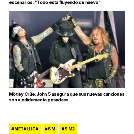
escenarios: "Todo está fluyendo de nuevo"
Mötley Crüe: John 5 asegura que sus nuevas canciones
son «jodidamente pesadas»
METALLICA
S M
S M2