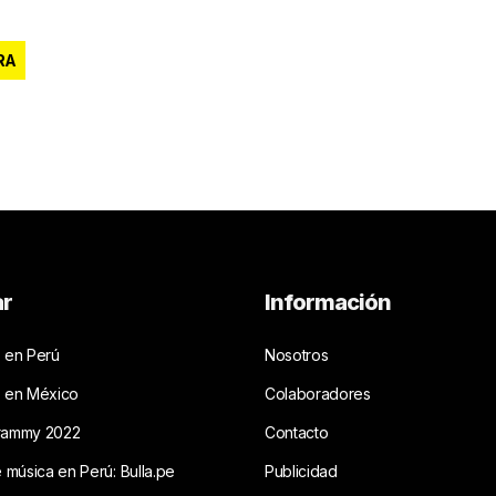
RA
ar
Información
 en Perú
Nosotros
s en México
Colaboradores
rammy 2022
Contacto
e música en Perú: Bulla.pe
Publicidad