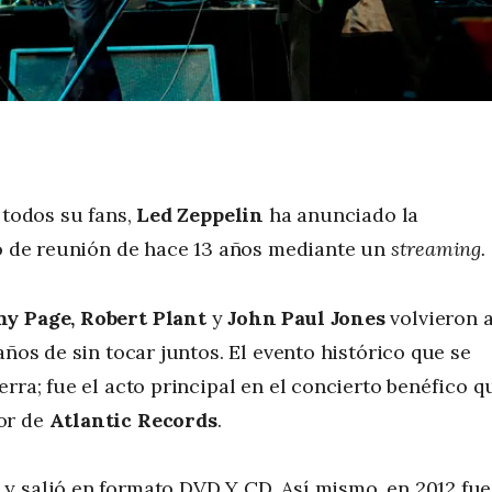
 todos su fans,
Led Zeppelin
ha anunciado la
 de reunión de hace 13 años mediante un
streaming.
y Page, Robert Plant
y
John Paul Jones
volvieron 
años de sin tocar juntos. El evento histórico que se
rra; fue el acto principal en el concierto benéfico q
or de
Atlantic Records
.
y salió en formato DVD Y CD. Así mismo, en 2012 fue