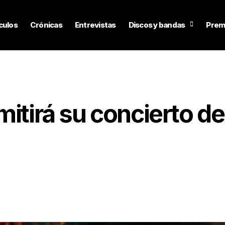
culos
Crónicas
Entrevistas
Discos y bandas
Prem
mitirá su concierto de