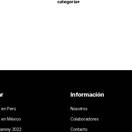
categoría»
ar
Información
 en Perú
Nosotros
s en México
Colaboradores
rammy 2022
Contacto