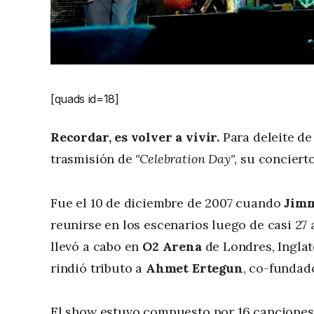
[quads id=18]
Recordar, es volver a vivir.
Para deleite de
trasmisión de
"Celebration Day",
su concierto
Fue el 10 de diciembre de 2007 cuando
Jimm
reunirse en los escenarios luego de casi 27 
llevó a cabo en
O2 Arena
de Londres, Inglate
rindió tributo a
Ahmet Ertegun
, co-fundad
El show estuvo compuesto por 16 canciones 