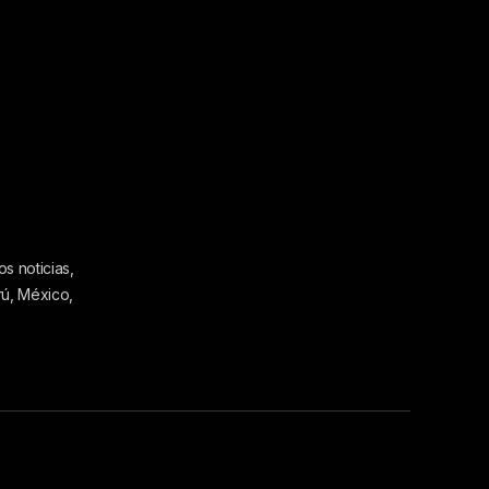
s noticias,
rú, México,