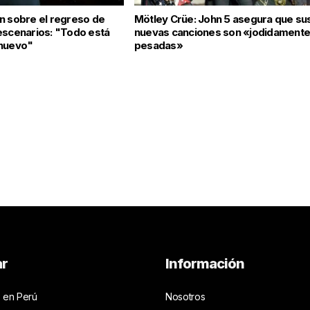
n sobre el regreso de
Mötley Crüe: John 5 asegura que su
escenarios: "Todo está
nuevas canciones son «jodidament
 nuevo"
pesadas»
ar
Información
 en Perú
Nosotros