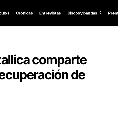
culos
Crónicas
Entrevistas
Discos y bandas
Prem
tallica comparte
 recuperación de