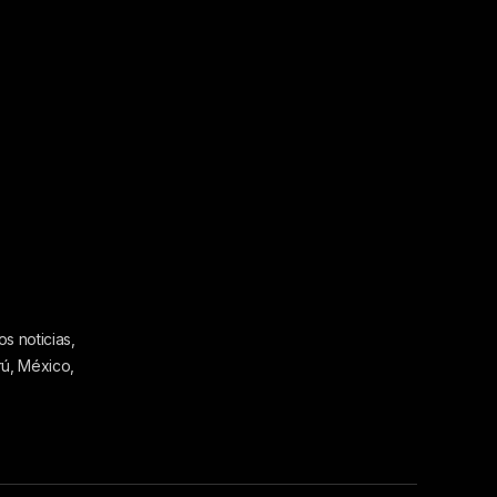
s noticias,
rú, México,