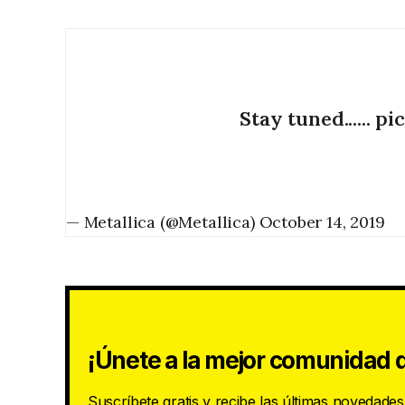
Stay tuned......
pi
— Metallica (@Metallica)
October 14, 2019
¡Únete a la mejor comunidad d
Suscríbete gratis y recibe las últimas novedade