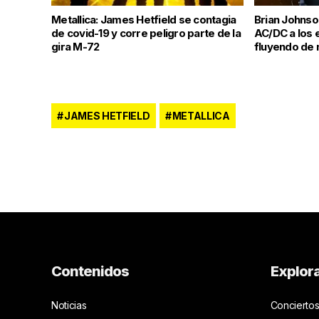
Metallica: James Hetfield se contagia
Brian Johnso
de covid-19 y corre peligro parte de la
AC/DC a los 
gira M-72
fluyendo de
JAMES HETFIELD
METALLICA
Contenidos
Explor
Noticias
Conciertos