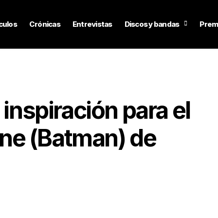
culos
Crónicas
Entrevistas
Discos y bandas
Prem
 inspiración para el
ne (Batman) de