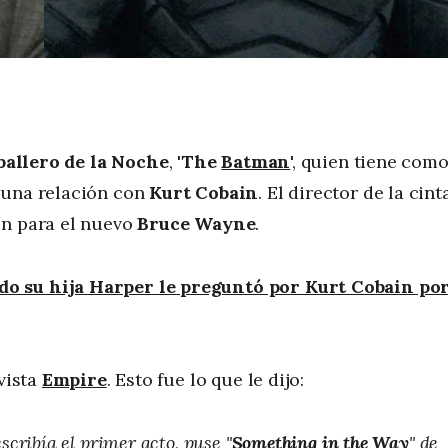
ballero de la Noche
, '
The
Batman
', quien tiene com
 una relación con
Kurt Cobain
. El director de la cinta
ión para el nuevo
Bruce Wayne
.
o su hija Harper le preguntó por Kurt Cobain po
evista
Empire
. Esto fue lo que le dijo:
cribía el primer acto, puse "
Something in the Way
" de