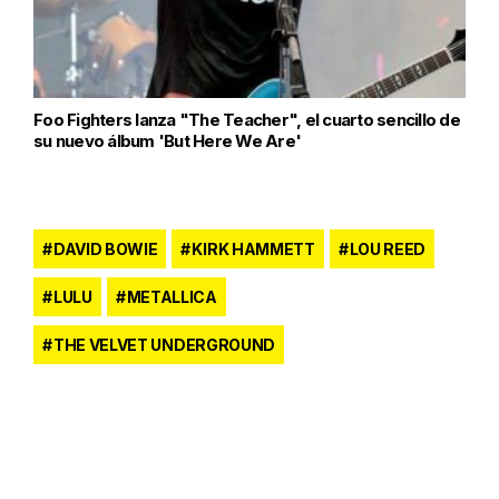
Foo Fighters lanza "The Teacher", el cuarto sencillo de
su nuevo álbum 'But Here We Are'
DAVID BOWIE
KIRK HAMMETT
LOU REED
LULU
METALLICA
THE VELVET UNDERGROUND