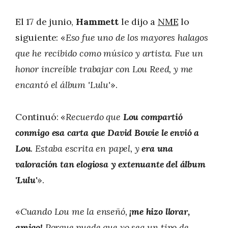
El 17 de junio,
Hammett
le dijo a
NME
lo
siguiente: «
Eso fue uno de los mayores halagos
que he recibido como músico y artista. Fue un
honor increíble trabajar con Lou Reed, y me
encantó el álbum 'Lulu'
».
Continuó: «
Recuerdo que
Lou compartió
conmigo esa carta que David Bowie le envió a
Lou
. Estaba escrita en papel, y
era una
valoración tan elogiosa y extenuante del álbum
'Lulu'
».
«
Cuando Lou me la enseñó,
¡me hizo llorar,
amigo!
Porque puede que yo sea un tipo de