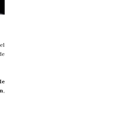
el
de
le
an
,