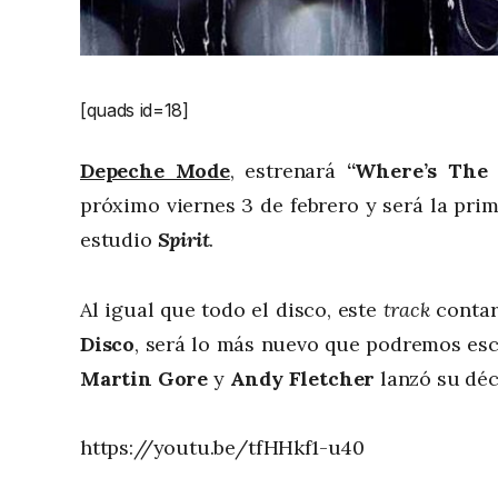
[quads id=18]
Depeche Mode
, estrenará
“Where’s The 
próximo viernes 3 de febrero y será la pr
estudio
Spirit
.
Al igual que todo el disco, este
track
conta
Disco
, será lo más nuevo que podremos es
Martin Gore
y
Andy Fletcher
lanzó su déc
https://youtu.be/tfHHkf1-u40