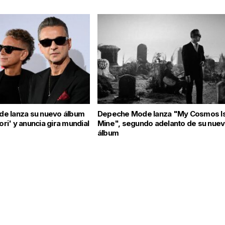
e lanza su nuevo álbum
Depeche Mode lanza "My Cosmos I
i' y anuncia gira mundial
Mine", segundo adelanto de su nue
álbum