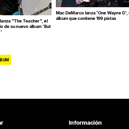
Mac DeMarco lanza 'One Wayne G', 
álbum que contiene 199 pistas
 lanza "The Teacher", el
llo de su nuevo álbum 'But
'
LBUM
ar
Información