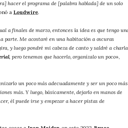
a] hacer el programa de [palabra hablada] de un solo
ionó a
Loudwire
.
ual a finales de marzo, entonces la idea es que tengo un
a parte. Me acostaré en una habitación a oscuras
ira, y luego pondré mi cabeza de canto y saldré a charla
rial
, pero tenemos que hacerlo, organízalo un poco
»,
anizarlo un poco más adecuadamente y ser un poco más
nciones más. Y luego, básicamente, dejarlo en manos de
er, él puede irse y empezar a hacer pistas de
stas cosas a
Iron Maiden
en este 2022,
Bruce