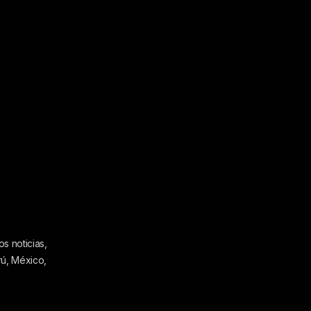
s noticias,
rú, México,