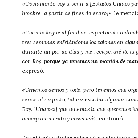
«
Obviamente voy a venir a [Estados Unidos par
hombre [a partir de fines de enero]
», le menc
«
Cuando llegue al final del espectáculo individ
tres semanas enfriándome los talones en algun
durante un par de días y me recuperaré de la g
con Roy,
porque ya tenemos un montón de mate
expresó.
«
Tenemos demos y todo, pero tenemos que org
serios al respecto, tal vez escribir algunas ca
Roy. [Una vez] que tenemos lo que queremos hac
acompañamiento y cosas así
», continuó.
Por si tenías dudas sobre cómo afectarán e