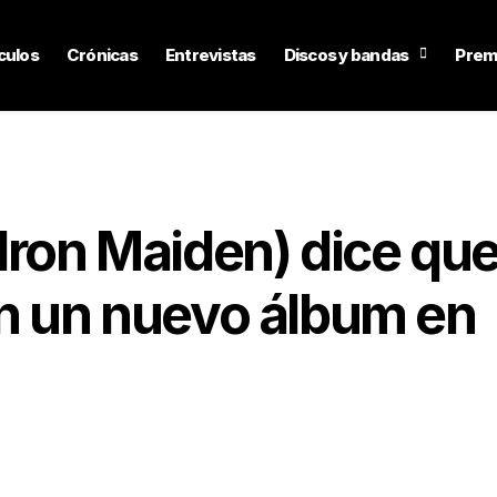
culos
Crónicas
Entrevistas
Discos y bandas
Prem
Iron Maiden) dice qu
en un nuevo álbum en