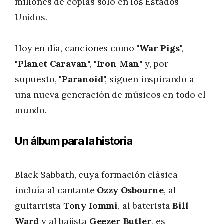
millones de copias sólo en los Estados
Unidos.
Hoy en día, canciones como "
War Pigs
",
"
Planet Caravan
", "
Iron Man
" y, por
supuesto, "
Paranoid
", siguen inspirando a
una nueva generación de músicos en todo el
mundo.
Un álbum para la historia
Black Sabbath, cuya formación clásica
incluía al cantante
Ozzy Osbourne
, al
guitarrista
Tony Iommi
, al baterista
Bill
Ward
y al bajista
Geezer Butler
, es