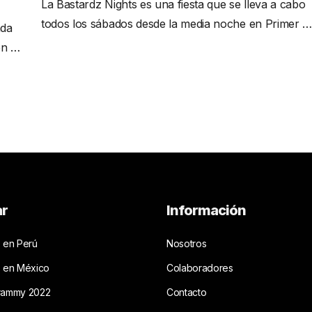
La Bastardz Nights es una fiesta que se lleva a cabo
todos los sábados desde la media noche en Primer …
nda
en …
ar
Información
 en Perú
Nosotros
s en México
Colaboradores
rammy 2022
Contacto