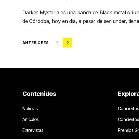
Darker Mysteria es una banda de Black metal oriu
de Córdoba, hoy en día, a pesar de ser under, tien
Posts
ANTERIORES
1
2
pagination
Contenidos
Explor
Noticias
Conciertos
Artículos
Concierto
Entrevistas
Premios G