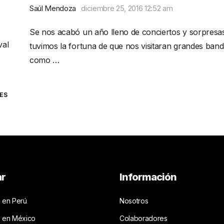
Saúl Mendoza
diciembre 25, 2016 12:52 am
Se nos acabó un año lleno de conciertos y sorpresa
val
tuvimos la fortuna de que nos visitaran grandes ban
como …
ES
ar
Información
 en Perú
Nosotros
s en México
Colaboradores