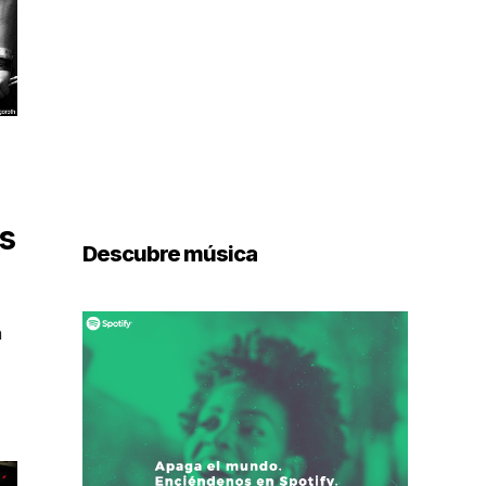
s
Descubre música
n