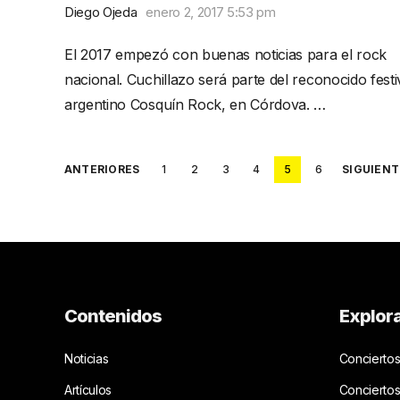
Diego Ojeda
enero 2, 2017 5:53 pm
El 2017 empezó con buenas noticias para el rock
nacional. Cuchillazo será parte del reconocido festi
argentino Cosquín Rock, en Córdova. …
Posts
ANTERIORES
1
2
3
4
5
6
SIGUIENT
pagination
Contenidos
Explor
Noticias
Conciertos
Artículos
Concierto