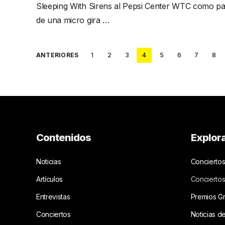
Sleeping With Sirens al Pepsi Center WTC como pa
de una micro gira …
Posts
ANTERIORES
1
2
3
4
5
6
7
8
pagination
Contenidos
Explor
Noticias
Conciertos
Artículos
Concierto
Entrevistas
Premios G
Conciertos
Noticias d