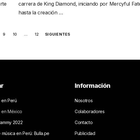
rte
carrera de King Diamond, iniciando por Mercyful Fat
hasta la creación …
9
10
…
12
SIGUIENTES
ar
Información
 en Perú
Nosotros
s en México
Colaboradores
rammy 2022
Contacto
e música en Perú: Bulla.pe
Publicidad