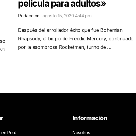
película para adultos»
Redacción
agosto 15, 2020 4:44 pm
Después del arrollador éxito que fue Bohemian
Rhapsody, el biopic de Freddie Mercury, continuado
oso
por la asombrosa Rocketman, turno de …
ivo
ar
Información
 en Perú
Nosotros