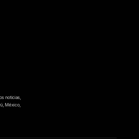
s noticias,
rú, México,