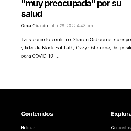
"muy preocupada" por su
salud
Omar Obando
abril 28, 2022 4:43 pm
Tal y como lo confirmó Sharon Osbourne, su esp
y líder de Black Sabbath, Ozzy Osbourne, dio posit
para COVID-19. …
Contenidos
Explor
Noticias
Conciertos