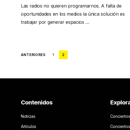
Las radios no quieren programarnos. A falta de
oportunidades en los medios la única solución es
trabajar por generar espacios …
Posts
ANTERIORES
1
2
pagination
Contenidos
Explor
Noticias
Conciertos
Artículos
Concierto