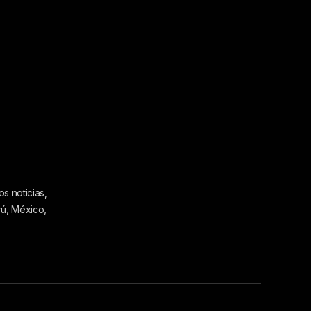
s noticias,
rú, México,