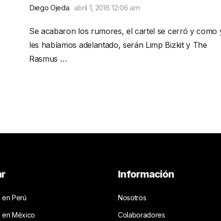
Diego Ojeda
abril 1, 2016 12:06 am
Se acabaron los rumores, el cartel se cerró y como 
les habíamos adelantado, serán Limp Bizkit y The
Rasmus …
ar
Información
 en Perú
Nosotros
s en México
Colaboradores